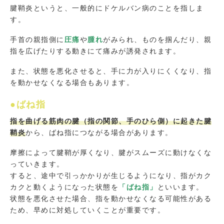
腱鞘炎というと、一般的にドケルバン病のことを指しま
す。
手首の親指側に
圧痛
や
腫れ
がみられ、ものを掴んだり、親
指を広げたりする動きにて痛みが誘発されます。
また、状態を悪化させると、手に力が入りにくくなり、指
を動かせなくなる場合もあります。
●ばね指
指を曲げる筋肉の腱（指の関節、手のひら側）に起きた腱
鞘炎
から、ばね指につながる場合があります。
摩擦によって腱鞘が厚くなり、腱がスムーズに動けなくな
っていきます。
すると、途中で引っかかりが生じるようになり、指がカク
カクと動くようになった状態を
「ばね指」
といいます。
状態を悪化させた場合、指を動かせなくなる可能性がある
ため、早めに対処していくことが重要です。