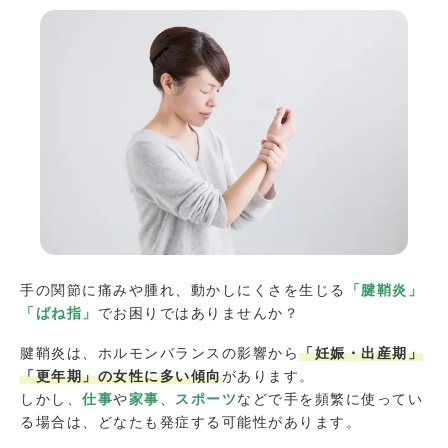
手の関節に痛みや腫れ、動かしにくさを生じる
「腱鞘炎」
「ばね指」
でお困りではありませんか？
腱鞘炎は、ホルモンバランスの影響から
「妊娠・出産期」
「更年期」の女性に多い傾向
があります。
しかし、
仕事
や
家事
、
スポーツ
などで手を頻繁に使ってい
る場合は、どなたも発症する可能性があります。