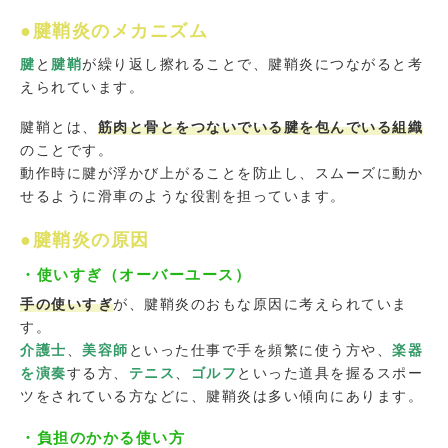
●腱鞘炎のメカニズム
腱
と
腱鞘
が繰り返し擦れることで、腱鞘炎につながると考
えられています。
腱鞘とは、
筋肉と骨とをつないでいる腱を包んでいる組織
のことです。
動作時に腱が浮かび上がることを防止し、スムーズに動か
せるように滑車のような役割を担っています。
●腱鞘炎の原因
・使いすぎ（オーバーユース）
手の使いすぎ
が、腱鞘炎のおもな原因に考えられていま
す。
介護士
、
美容師
といった仕事で手を頻繁に使う方や、
楽器
を演奏
する方、
テニス
、
ゴルフ
といった道具を握るスポー
ツをされている方などに、腱鞘炎は多い傾向にあります。
・負担のかかる使い方