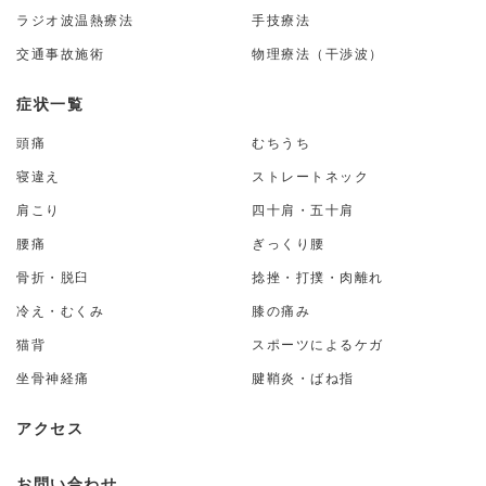
ラジオ波温熱療法
手技療法
交通事故施術
物理療法（干渉波）
症状一覧
頭痛
むちうち
寝違え
ストレートネック
肩こり
四十肩・五十肩
腰痛
ぎっくり腰
骨折・脱臼
捻挫・打撲・肉離れ
冷え・むくみ
膝の痛み
猫背
スポーツによるケガ
坐骨神経痛
腱鞘炎・ばね指
アクセス
お問い合わせ