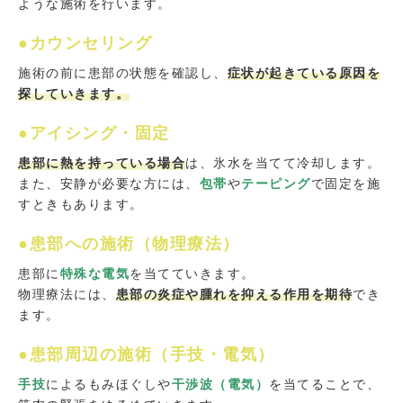
ような施術を行います。
●カウンセリング
施術の前に患部の状態を確認し、
症状が起きている原因を
探していきます。
●アイシング・固定
患部に熱を持っている場合
は、氷水を当てて冷却します。
また、安静が必要な方には、
包帯
や
テーピング
で固定を施
すときもあります。
●患部への施術（物理療法）
患部に
特殊な電気
を当てていきます。
物理療法には、
患部の炎症や腫れを抑える作用を期待
でき
ます。
●患部周辺の施術（手技・電気）
手技
によるもみほぐしや
干渉波（電気）
を当てることで、