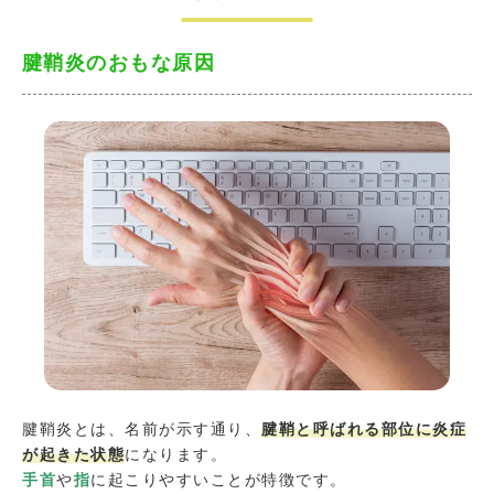
腱鞘炎のおもな原因
腱鞘炎とは、名前が示す通り、
腱鞘と呼ばれる部位に炎症
が起きた状態
になります。
手首
や
指
に起こりやすいことが特徴です。