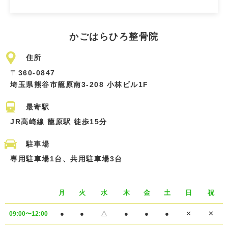
かごはらひろ整骨院
住所
〒
360-0847
埼玉県熊谷市籠原南3-208 小林ビル1F
最寄駅
JR高崎線 籠原駅 徒歩15分
駐車場
専用駐車場1台、共用駐車場3台
月
火
水
木
金
土
日
祝
●
●
△
●
●
●
✕
✕
09:00〜12:00