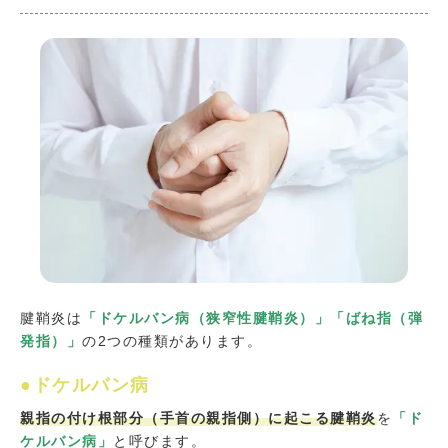
腱鞘炎は
「ドケルバン病（狭窄性腱鞘炎）」「ばね指（弾
発指）」
の2つの種類があります。
●ドケルバン病
親指の付け根部分（手首の親指側）に起こる腱鞘炎
を
「ド
ケルバン病」
と呼びます。