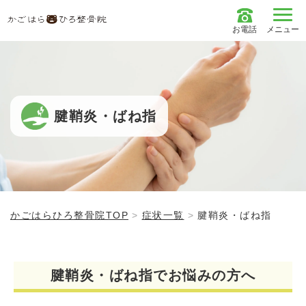
お電話
メニュー
腱鞘炎・ばね指
かごはらひろ整骨院TOP
症状一覧
腱鞘炎・ばね指
腱鞘炎・ばね指でお悩みの方へ