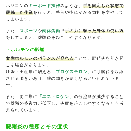
パソコンの
キーボード操作
のような、
手を固定した状態で
継続した作業
を行うと、手首や指にかかる負担を増やして
しまいます。
また、
スポーツ
や
肉体労働
で
手の力に頼った身体の使い方
をしていると、腱鞘炎を起こしやすくなります。
・ホルモンの影響
女性ホルモンのバランスが崩れる
ことで、腱鞘炎を引き起
こす場合があります。
妊娠・出産期に増える
「プロゲステロン」
には腱鞘を収縮
させる働きがあり、腱の動きが悪くなるといわれていま
す。
また、更年期に
「エストロゲン」
の分泌量が減少すること
で腱鞘の修復力が低下し、炎症を起こしやすくなるとも考
えられています。
腱鞘炎の種類とその症状