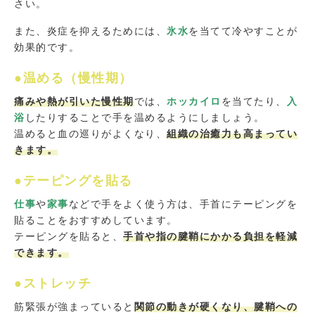
さい。
また、炎症を抑えるためには、
氷水
を当てて冷やすことが
効果的です。
●温める（慢性期）
痛みや熱が引いた慢性期
では、
ホッカイロ
を当てたり、
入
浴
したりすることで手を温めるようにしましょう。
温めると血の巡りがよくなり、
組織の治癒力も高まってい
きます。
●テーピングを貼る
仕事
や
家事
などで手をよく使う方は、手首にテーピングを
貼ることをおすすめしています。
テーピングを貼ると、
手首や指の腱鞘にかかる負担を軽減
できます。
●ストレッチ
筋緊張が強まっていると
関節の動きが硬くなり、腱鞘への